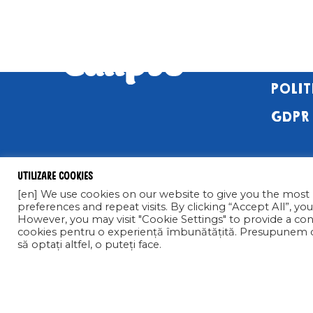
DESPR
POLIT
GDPR
Utilizare cookies
[en] We use cookies on our website to give you the mos
preferences and repeat visits. By clicking “Accept All”, yo
However, you may visit "Cookie Settings" to provide a contr
cookies pentru o experiență îmbunătățită. Presupunem că 
COPYRIGHT © 2021 CALIPSO S.R.L. TOATE DREPTURIL
să optați altfel, o puteți face.