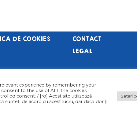
E NOI
NOUTATI
ICA DE COOKIES
CONTACT
LEGAL
t relevant experience by remembering your
u consent to the use of ALL the cookies.
olled consent. / [ro] Acest site utilizează
Setari c
sunteți de acord cu acest lucru, dar dacă doriți
E REZERVATE