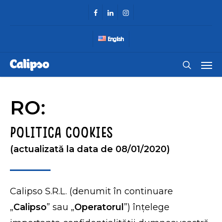
Skip
facebook
linkedin
instagram
to
main
English
content
Men
search
RO:
POLITICA COOKIES
(actualizată la data de 08/01/2020)
Calipso S.R.L. (denumit în continuare
„
Calipso
” sau „
Operatorul
”) înțelege