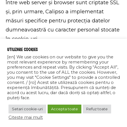
între web server și browser sunt criptate SSL
și, prin urmare, Calipso a implementat
măsuri specifice pentru protecția datelor
dumneavoastră cu caracter personal stocate
în cookie-uri.
Cookie-urile sunt instalate prin intermediul
Utilizare cookies
solicitării emise de un web server către un
[en] We use cookies on our website to give you the
most relevant experience by remembering your
browser (de exemplu Internet Explorer,
preferences and repeat visits. By clicking “Accept All”,
you consent to the use of ALL the cookies. However,
Google Chrome, Opera, Mozilla Firefox, Safari
you may visit "Cookie Settings" to provide a controlled
consent. / [ro] Acest site utilizează cookies pentru o
etc.) și sunt complet pasive – nu cuprind
experiență îmbunătățită. Presupunem că sunteți de
software, viruși, spyware și nu pot accesa
acord cu acest lucru, dar dacă doriți să optați altfel, o
puteți face.
informațiile stocate pe hard drive-ul
Setari cookie-uri
Accepta toate
Refuz toate
utilizatorului. Cookie-urile nu sunt alcătuite
Citeste mai mult
din fragmente de cod, astfel încât acestea nu