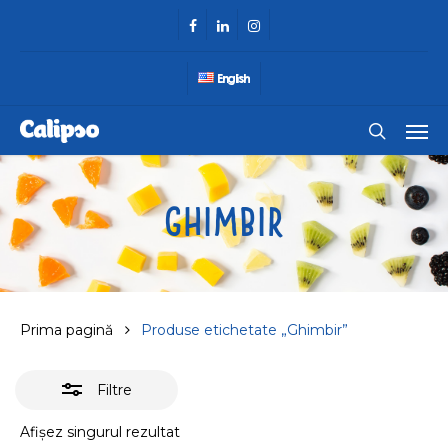
Skip
facebook
linkedin
instagram
Close
to
Filters
main
English
content
Men
search
Ghimbir
Prima pagină
Produse etichetate „Ghimbir”
Filtre
Afișez singurul rezultat