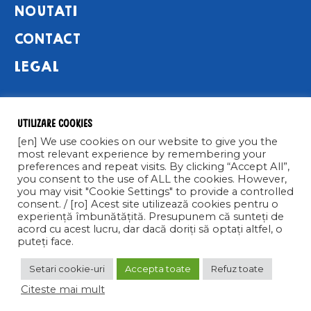
NOUTATI
CONTACT
LEGAL
NEWSLETTER
Utilizare cookies
[en] We use cookies on our website to give you the
most relevant experience by remembering your
preferences and repeat visits. By clicking “Accept All”,
you consent to the use of ALL the cookies. However,
you may visit "Cookie Settings" to provide a controlled
Abonare >
consent. / [ro] Acest site utilizează cookies pentru o
experiență îmbunătățită. Presupunem că sunteți de
acord cu acest lucru, dar dacă doriți să optați altfel, o
puteți face.
Setari cookie-uri
Accepta toate
Refuz toate
Citeste mai mult
COPYRIGHT © 2021 CALIPSO S.R.L. TOATE DREPTURILE