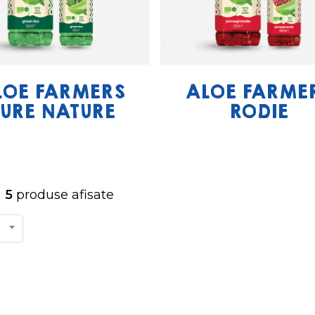
LOE FARMERS
ALOE FARME
URE NATURE
RODIE
n
5
produse afisate